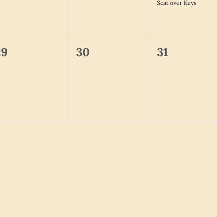
Scat over Keys
0
0
0
29
30
31
n,
eranstaltungen,
Veranstaltungen,
Veranstalt