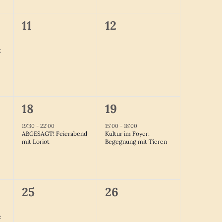
0
0
11
12
ung,
Veranstaltungen,
Veranstaltungen,
:
1
1
18
19
ungen,
Veranstaltung,
Veranstaltung,
19:30
-
22:00
15:00
-
18:00
ABGESAGT! Feierabend
Kultur im Foyer:
mit Loriot
Begegnung mit Tieren
0
0
25
26
ung,
Veranstaltungen,
Veranstaltungen,
: