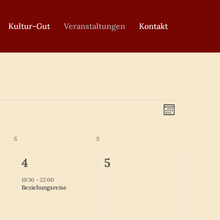
Kultur-Gut
Veranstaltungen
Kontakt
Ansicht
Veranst
Monat
Navigat
Ansicht
S
S
Navigat
1
0
4
5
ungen,
Veranstaltung,
Veranstaltungen,
19:30
-
22:00
Beziehungsreise