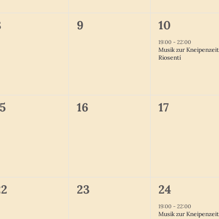
0
0
1
8
9
10
n,
eranstaltungen,
Veranstaltungen,
Veranstalt
19:00
-
22:00
Musik zur Kneipenzeit
Riosentí
0
0
0
15
16
17
n,
eranstaltungen,
Veranstaltungen,
Veranstalt
0
0
1
22
23
24
n,
eranstaltungen,
Veranstaltungen,
Veranstalt
19:00
-
22:00
Musik zur Kneipenzeit