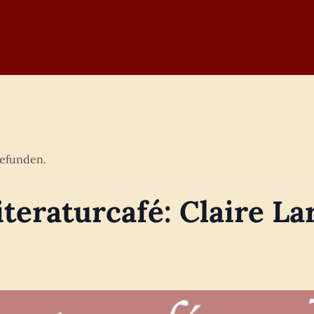
gefunden.
eraturcafé: Claire La