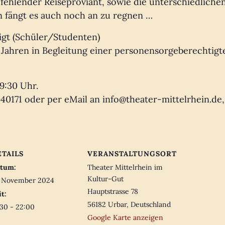
 fehlender Reiseproviant, sowie die unterschiedlich
n fängt es auch noch an zu regnen …
ßigt (Schüler/Studenten)
 Jahren in Begleitung einer personensorgeberechtig
9:30 Uhr.
040171 oder per eMail an info@theater-mittelrhein.de
ETAILS
VERANSTALTUNGSORT
tum:
Theater Mittelrhein im
Kultur-Gut
. November 2024
Hauptstrasse 78
it:
56182 Urbar
,
Deutschland
:30 - 22:00
Google Karte anzeigen