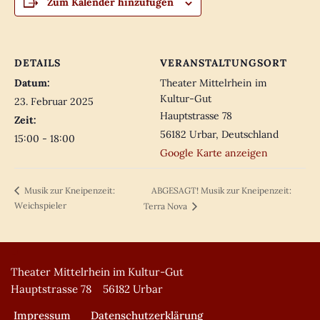
Zum Kalender hinzufügen
DETAILS
VERANSTALTUNGSORT
Datum:
Theater Mittelrhein im
Kultur-Gut
23. Februar 2025
Hauptstrasse 78
Zeit:
56182 Urbar
,
Deutschland
15:00 - 18:00
Google Karte anzeigen
ABGESAGT! Musik zur Kneipenzeit:
Musik zur Kneipenzeit:
Weichspieler
Terra Nova
Theater Mittelrhein im Kultur-Gut
Hauptstrasse 78 56182 Urbar
Impressum
Datenschutzerklärung