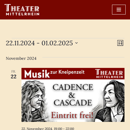
Zum
Inhalt
springen
Ans
22.11.2024
 - 
01.02.2025
Ve
Liste
Datum
An
Nav
wählen.
November 2024
Na
FR.
22
22. November 2024, 19:00
-
22:00