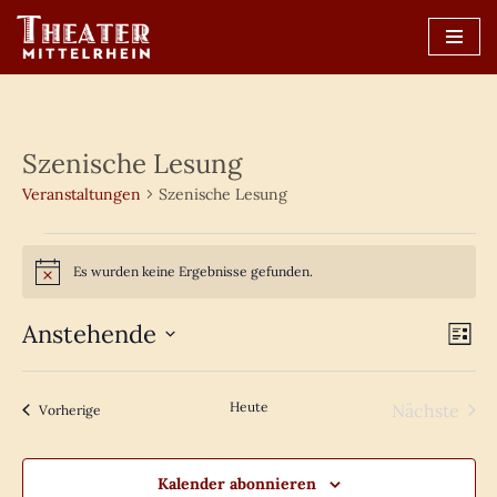
Zum
Inhalt
springen
Szenische Lesung
Veranstaltungen
Szenische Lesung
Es wurden keine Ergebnisse gefunden.
Hinweis
Ans
Anstehende
Ve
Liste
Datum
An
Nav
wählen.
Na
Heute
Nächste
Veranstaltungen
Vorherige
Veransta
Kalender abonnieren