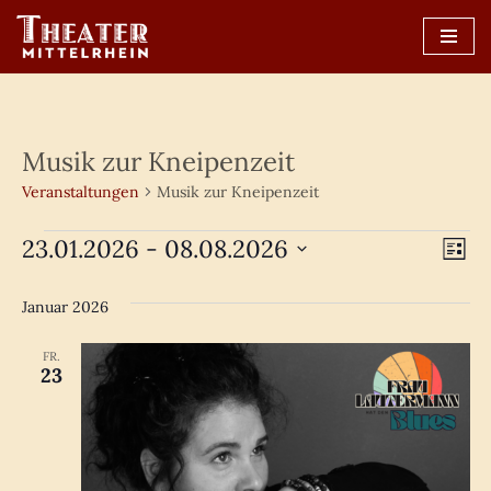
Zum
Inhalt
springen
Musik zur Kneipenzeit
Veranstaltungen
Musik zur Kneipenzeit
Ans
23.01.2026
 - 
08.08.2026
Ve
Liste
Datum
An
Nav
wählen.
Januar 2026
Na
FR.
23